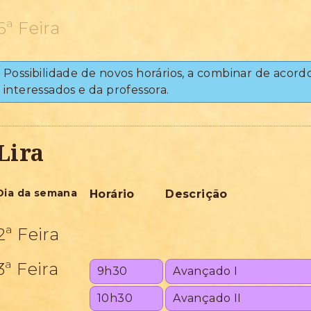
6ª Feira
Possibilidade de novos horários, a combinar de acord
interessados e da professora.
Lira
Dia da semana
Horário
Descrição
2ª Feira
3ª Feira
9h30
Avançado I
10h30
Avançado II