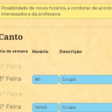
Possibilidade de novos horários, a combinar de acord
interessados e da professora.
Canto
Dia da semana
Horário
Descrição
2ª Feira
3ª Feira
8h
Grupo
4ª Feira
5ª Feira
14h45
Grupo