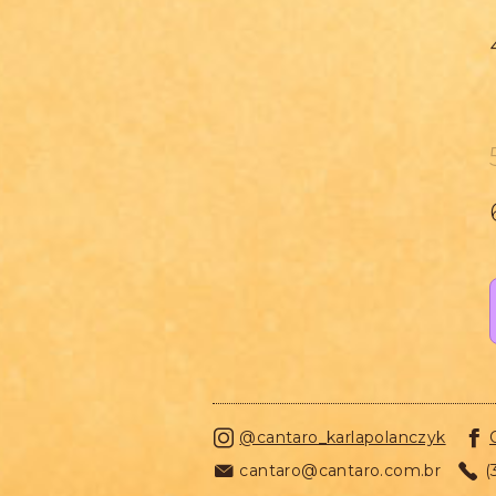

@cantaro_karlapolanczyk


cantaro@cantaro.com.br

(