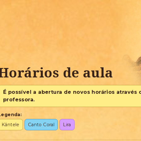
Horários de aula
É possível a abertura de novos horários através
professora.
Legenda:
Kântele
Canto Coral
Lira