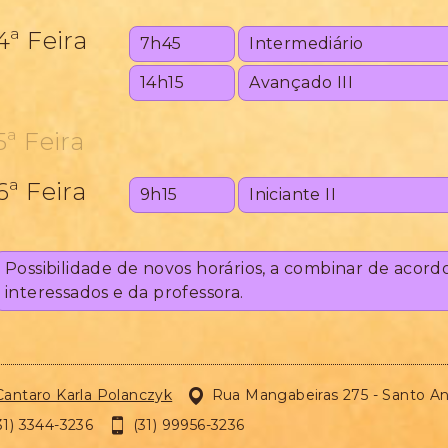
4ª Feira
7h45
Intermediário
14h15
Avançado III
5ª Feira
6ª Feira
9h15
Iniciante II
Possibilidade de novos horários, a combinar de acord
interessados e da professora.
Cantaro Karla Polanczyk

Rua Mangabeiras 275 - Santo An
31) 3344-3236

(31) 99956-3236