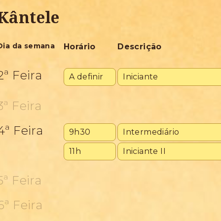
Kântele
Dia da semana
Horário
Descrição
2ª Feira
A definir
Iniciante
3ª Feira
4ª Feira
9h30
Intermediário
11h
Iniciante II
5ª Feira
6ª Feira